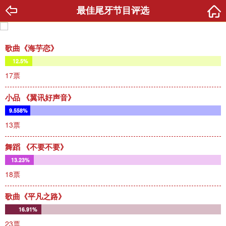
最佳尾牙节目评选
歌曲《海芋恋》
12.5%
17票
小品 《翼讯好声音》
9.558%
13票
舞蹈 《不要不要》
13.23%
18票
歌曲《平凡之路》
16.91%
23票