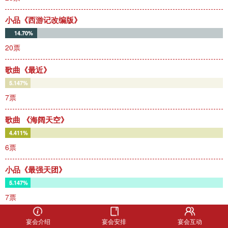
小品《西游记改编版》
14.70%
20票
歌曲《最近》
5.147%
7票
歌曲 《海阔天空》
4.411%
6票
小品《最强天团》
5.147%
7票
舞蹈《小苹果》
宴会介绍
宴会安排
宴会互动