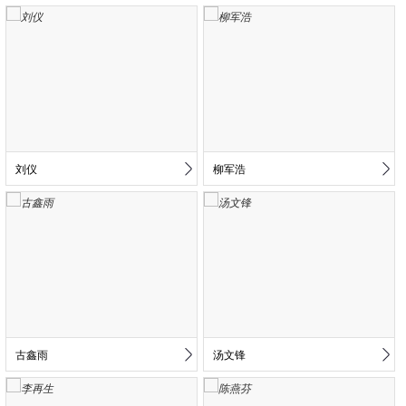
刘仪
柳军浩
古鑫雨
汤文锋