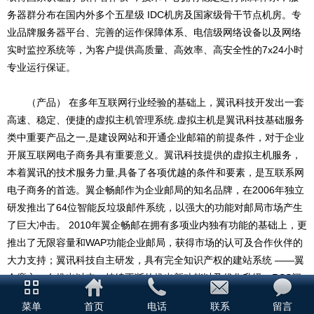
务器群分布在国内外多个五星级 IDC机房及国家级骨干节点机房。专
业品牌服务器平台、完善的运作保障体系、电信级网络设备以及网络
实时监控系统等，为客户提供高质量、高效率、高安全性的7x24小时
专业运行保证。
（产品） 在多年互联网行业经验的基础上，翼讯科技开发出一套
高速、稳定、便捷的虚拟主机管理系统.虚拟主机是翼讯科技基础服务
类中重要产品之一,是建设网站和开通企业邮箱的前提条件，对于企业
开展互联网电子商务具有重要意义。翼讯科技提供的虚拟主机服务，
本着翼讯的技术服务力量,具备了各项优越的条件和要素，是互联系网
电子商务的首选。翼企畅邮作为企业邮局的知名品牌，在2006年独立
研发推出了64位智能反垃圾邮件系统，以强大的功能对邮局市场产生
了巨大冲击。 2010年翼企畅邮在拥有多项业内独有功能的基础上，更
推出了无限容量和WAP功能企业邮局，获得市场的认可及合作伙伴的
大力支持；翼讯科技自主研发，具有完全知识产权的建站系统 ——翼
企魔方，自推出以来，持续不断的推出新功能以及优化升级，RSS阅
读、WAP功能、SEO优化、可视化编辑，都体现出翼讯科技强大的技
菜单
首页
电话
联系
留言
术力量，优秀的研发水平；产品集装箱是翼讯科技敏锐目光、大胆创